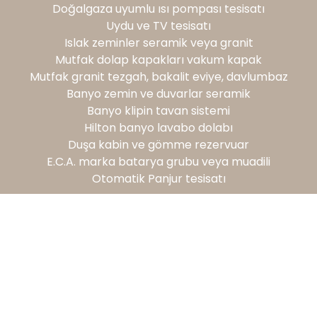
Doğalgaza uyumlu ısı pompası tesisatı
Uydu ve TV tesisatı
Islak zeminler seramik veya granit
Mutfak dolap kapakları vakum kapak
Mutfak granit tezgah, bakalit eviye, davlumbaz
Banyo zemin ve duvarlar seramik
Banyo klipin tavan sistemi
Hilton banyo lavabo dolabı
Duşa kabin ve gömme rezervuar
E.C.A. marka batarya grubu veya muadili
Otomatik Panjur tesisatı
DIŞ MEKAN ÖZELLİKLER
Bahçede dinlenme alanı
Açık Otopark
Isıtmalı Açık Havuz
GÜVENLİK ÖZELLİKLERİ