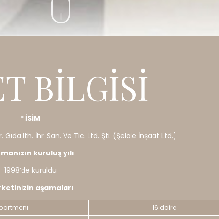
T BILGISI
* İSİM
Gıda Ith. İhr. San. Ve Tic. Ltd. Şti. (Şelale İnşaat Ltd.)
irmanızın kuruluş yılı
1998’de kuruldu
irketinizin aşamaları
partmanı
16 daire