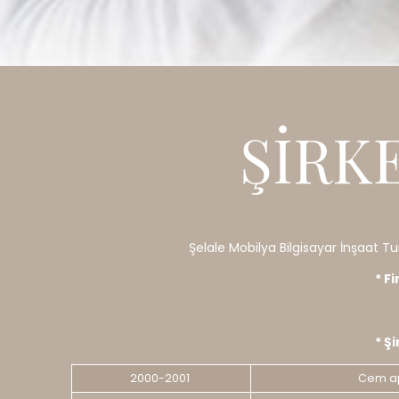
ŞIRKE
Şelale Mobilya Bilgisayar İnşaat Tur. 
* F
* Ş
2000-2001
Cem a