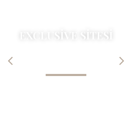
EXCLUSIVE SITESI
KOMFORLU BIR YAŞAM ARTIK LÜX DEĞIL
IHTIYAÇ, EXCLUSIVE SITESI TÜM
IHTIYAÇLARINIZI AILENIZE SUNUYOR.
PROJEYI İNCELE